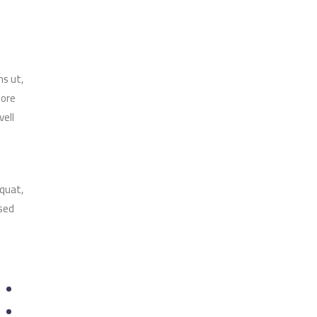
s ut,
tore
vell
equat,
 sed