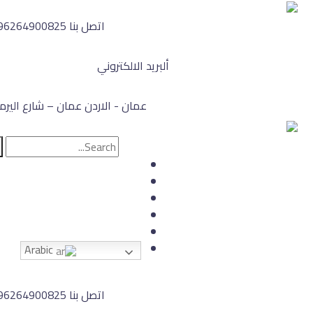
اتصل بنا
96264900825
ألبريد الالكتروني
fo@barham.company
عمان - الاردن
عمان – شارع الير
الرئي
نبذة عن الش
كلمة المدير ال
منتجا
اتصل 
Arabic
اتصل بنا
96264900825