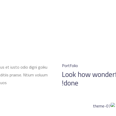
Portfolio
s et iusto odio digni goiku
Look how wonder
ditiis praese. Ntium voluum
done!
quos.