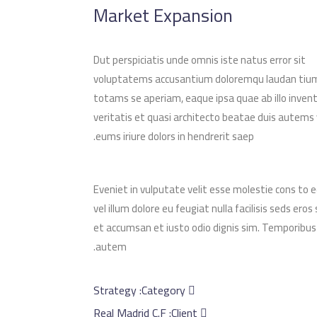
Market Expansion
Dut perspiciatis unde omnis iste natus error sit
voluptatems accusantium doloremqu laudan tium
totams se aperiam, eaque ipsa quae ab illo inven
veritatis et quasi architecto beatae duis autems 
eums iriure dolors in hendrerit saep.
Eveniet in vulputate velit esse molestie cons to 
vel illum dolore eu feugiat nulla facilisis seds eros
et accumsan et iusto odio dignis sim. Temporibus
autem.
Strategy
Category:
Real Madrid C.F
Client: