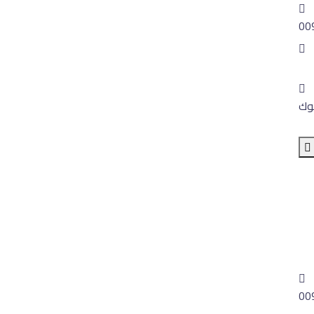
00
in
موك
سية
ركة
عام
تنا
بنا
00