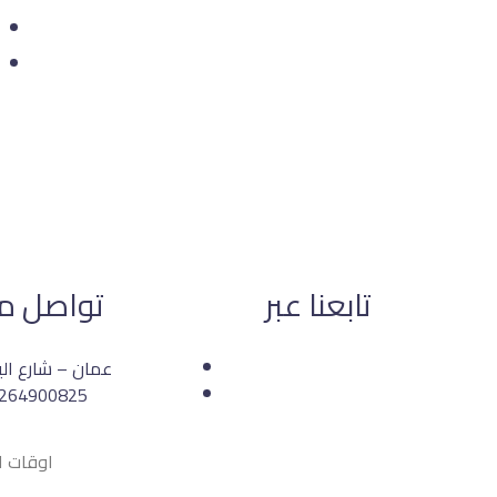
تابعنا عبر
تواصل مع
عمان – شارع ال
264900825
اوقات ا