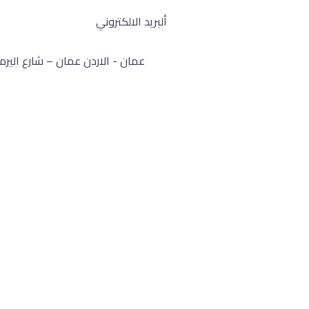
ألبريد الالكتروني
fo@barham.company
عمان - الاردن
عمان – شارع الير
طلب عرض سع
طلب عرض سع